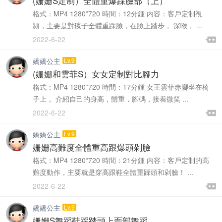
(姗姗S定制）全體重爆踩臉部（上）
格式：MP4 1280*720 時間：12分鍾 内容：客戶定制視
頻，主要是對毯子全體重踩臉，在臉上踏步， 深喉， ...

2022-6-22

嬌嬌公主
Lv.9
(姗姗和雲菲S）女女定制對比腳力
格式：MP4 1280*720 時間：17分鍾 女王雲菲赤腳坐在椅
子上， 介紹自己的身高，體重，腳碼，接着微笑 ...

2022-6-22

嬌嬌公主
Lv.9
姗姗高難度全體重高跟爆頭剁臉
格式：MP4 1280*720 時間：21分鍾 内容：客戶定制的高
難度動作，主要就是穿高跟鞋全體重踩頭和剁臉！ ...

2022-6-22

嬌嬌公主
Lv.9
姗姗S舞蹈鞋踩踏頭上面部舞蹈