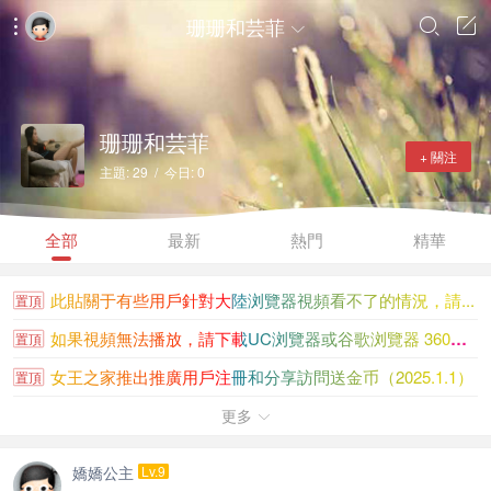
珊珊和芸菲




珊珊和芸菲
+ 關注
主題: 29 / 今日: 0
全部
最新
熱門
精華
此貼關于有些用戶針對大陸浏覽器視頻看不了的情況，請...
置頂
如果視頻無法播放，請下載UC浏覽器或谷歌浏覽器 360浏覽...
置頂
女王之家推出推廣用戶注冊和分享訪問送金币（2025.1.1）
置頂
大陸香港新加坡知名女王聯系方式大全
更多
置頂

女王之家金币充值沒到賬請看此貼
置頂
嬌嬌公主
Lv.9