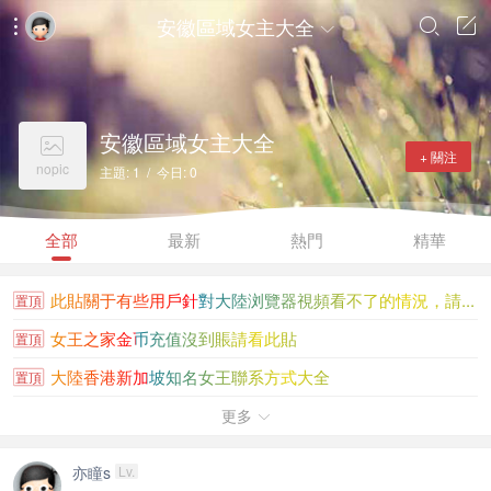
安徽區域女主大全




安徽區域女主大全

+ 關注
nopic
主題: 1 / 今日: 0
全部
最新
熱門
精華
此貼關于有些用戶針對大陸浏覽器視頻看不了的情況，請...
置頂
女王之家金币充值沒到賬請看此貼
置頂
大陸香港新加坡知名女王聯系方式大全
置頂
金币充值沒到賬進帖看，個别浏覽器充值成功不會自動跳轉
更多
置頂

如果視頻無法播放，請下載UC浏覽器或谷歌浏覽器 360浏覽...
置頂
亦瞳s
Lv.