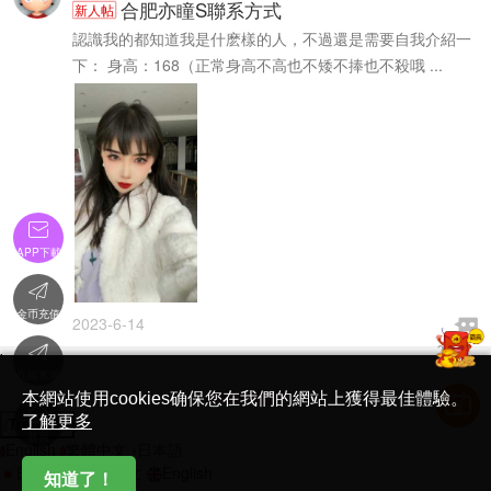
女王之家推出推廣用戶注冊和分享訪問送金币（2025.1.1）
置頂
合肥亦瞳S聯系方式
新人帖
認識我的都知道我是什麽樣的人，不過還是需要自我介紹一
下： 身高：168（正常身高不高也不矮不捧也不殺哦 ...

APP下載

金币充值

2023-6-14


'
在線客服
简体中文版
本網站使用cookies确保您在我們的網站上獲得最佳體驗。

了解更多
Translate
首頁
English
繁體中文
日本語
日本語
繁體中文
English
知道了！