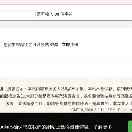
還可輸入
80
個字符
您需要登錄後才可以發帖
登錄
|
立即注冊
壇
(
溫馨提示：本站内容來源各大站點API采集，本站不會保存、複制或
您的版權請告知,大部分都是圈内專業演員表演，很多類似雜技氣功等高難
效果，看個精彩而且，劇情等都是前期排練過不是真實的，非專業人
GMT+8, 2026-8-8 11:12 PM
, Processe
ookies确保您在我們的網站上獲得最佳體驗。
了解更多