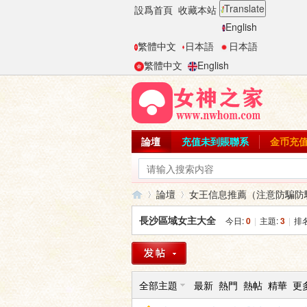
Translate
設爲首頁
收藏本站
English
繁體中文
日本語
日本語
繁體中文
English
論壇
充值未到賬聯系
金币充
論壇
女王信息推薦（注意防騙防
長沙區域女主大全
今日:
0
|
主題:
3
|
排
女
»
›
全部主題
最新
熱門
熱帖
精華
更