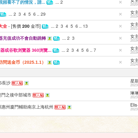
女
...
2
頻看不了的情況，請...
2020
女
...
2
3
4
5
6
..
29
2019
女
- [售價
200
金币]
...
2
3
4
5
6
..
13
大全
2021
女
...
2
3
器充值成功不會自動跳轉
2019
女
...
2
3
4
5
6
..
7
谷歌浏覽器 360浏覽...
2019
女
送金币（2025.1.1）
2024
星
16長沙
2023
琳琳
廈門之後中部城市
2023
Elis
州深圳惠州廈門輔助南京上海杭州
2023