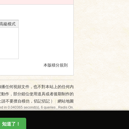
高級模式
本版積分規則
傳播任何視頻文件，也不對本站上的任何内
度動作，部分錯位使用道具或者後期制作的
士請不要擅自模仿，切記切記
)
|
網站地圖
d in 0.040365 second(s), 6 queries , Redis On.
知道了！