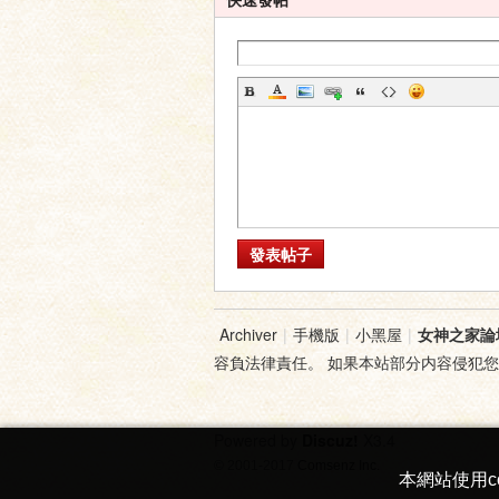
家
發表帖子
論
Archiver
|
手機版
|
小黑屋
|
女神之家論
容負法律責任。 如果本站部分内容侵犯
Powered by
Discuz!
X3.4
© 2001-2017
Comsenz Inc.
本網站使用c