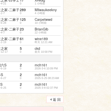
主之家-白學士
17
XRkag
-4-21
0
1 小時前
主之家-二麻子
289
Milwaukeekny
-2-7
0
4 小時前
主之家-二麻子
125
Carpetwwd
-6-28
0
10 小時前
主之家-二麻子
23
BrianGib
-4-7
0
22 小時前
主之家-二麻子
61
wine189
-2-19
0
昨天 12:21 AM
主之家
5
ckd
-12-17
0
前天 10:58 PM
期六S
2
mch161
-6-19
0
2026-3-6 10:09 PM
S
2
mch161
-6-27
0
2025-5-25 08:23 AM
·S
2
mch161
-6-25
0
2025-3-8 02:37 PM
返 回