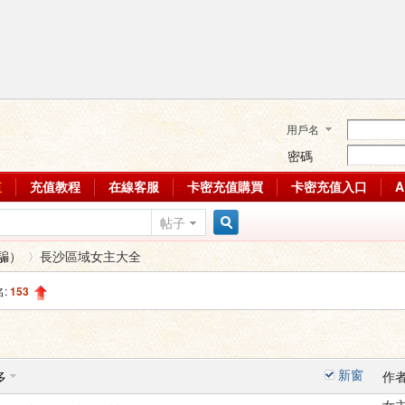
用戶名
密碼
值
充值教程
在線客服
卡密充值購買
卡密充值入口
帖子
搜
騙）
長沙區域女主大全
名:
153
索
›
新窗
多
作