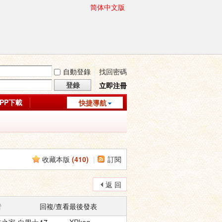
简体中文版
自動登錄
找回密碼
登錄
立即注冊
APP下載
快捷導航
收藏本版
(
410
)
|
訂閱
返 回
者
回複/查看
最後發表