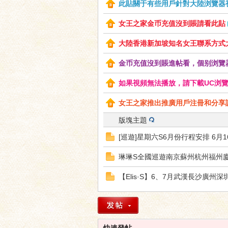
此貼關于有些用戶針對大陸浏覽器視
女王之家金币充值沒到賬請看此貼
大陸香港新加坡知名女王聯系方式
神
金币充值沒到賬進帖看，個别浏覽
如果視頻無法播放，請下載UC浏覽器或
女王之家推出推廣用戶注冊和分享訪問
版塊主題
[巡遊]星期六S6月份行程安排 6月
琳琳S全國巡遊南京蘇州杭州福州
之
【Elis·S】6、7月武漢長沙廣
快速發帖