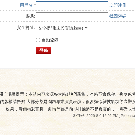
用戶名
立即注冊
密碼:
找回密碼
安全提問:
自動登錄
登錄
壇
(
溫馨提示：本站内容來源各大站點API采集，本站不會保存、複制或
您的版權請告知,大部分都是圈内專業演員表演，很多類似雜技氣功等高難
效果，看個精彩而且，劇情等都是前期排練過不是真實的，非專業人
GMT+8, 2026-8-6 12:05 PM
, Processe