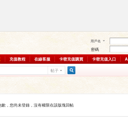
用戶名
密碼
值
充值教程
在線客服
卡密充值購買
卡密充值入口
帖子
搜
索
抱歉，您尚未登錄，沒有權限在該版塊回帖