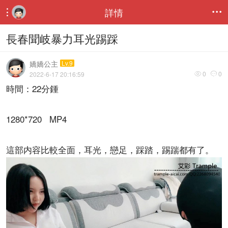
詳情


長春聞岐暴力耳光踢踩
嬌嬌公主
Lv.9
0
0
2022-6-17 20:16:59


時間：22分鍾
1280*720 MP4
這部内容比較全面，耳光，戀足，踩踏，踢踹都有了。