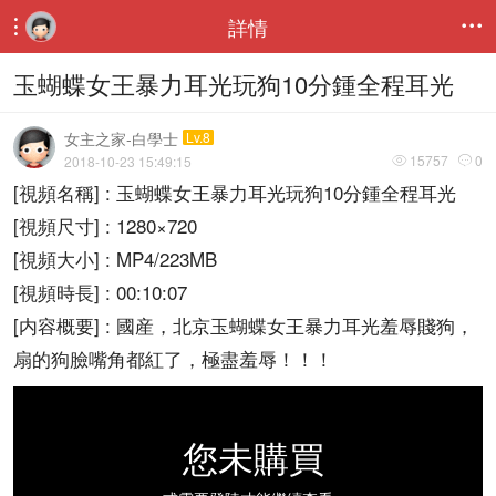
詳情


玉蝴蝶女王暴力耳光玩狗10分鍾全程耳光
女主之家-白學士
Lv.8
15757
0
2018-10-23 15:49:15


[視頻名稱] : 玉蝴蝶女王暴力耳光玩狗10分鍾全程耳光
[視頻尺寸] : 1280×720
[視頻大小] : MP4/223MB
[視頻時長] : 00:10:07
[内容概要] : 國産，北京玉蝴蝶女王暴力耳光羞辱賤狗，
扇的狗臉嘴角都紅了，極盡羞辱！！！
您未購買