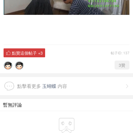
點贊這個帖子
+3
帖子ID: 137

3
贊
點擊看更多
玉蝴蝶
内容

暫無評論
