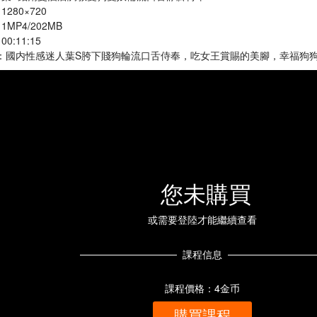
 1280×720
 1MP4/202MB
00:11:15
] ：國内性感迷人葉S胯下賤狗輪流口舌侍奉，吃女王賞賜的美腳，幸福狗
您未購買
或需要登陸才能繼續查看
課程信息
課程價格：4金币
購買課程