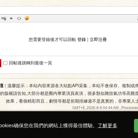
您需要登錄後才可以回帖
登錄
|
立即注冊
回帖後跳轉到最後一頁
壇
(
溫馨提示：本站内容來源各大站點API采集，本站不會保存、複制或
您的版權請告知,大部分都是圈内專業演員表演，很多類似雜技氣功等高難
效果，看個精彩而且，劇情等都是前期排練過不是真實的，非專業人
GMT+8, 2026-8-8 04:44 AM
, Processed
ookies确保您在我們的網站上獲得最佳體驗。
了解更多