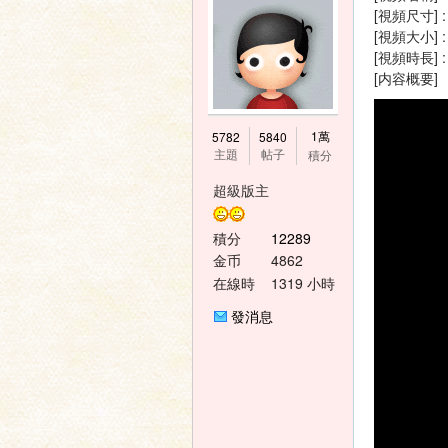
[視頻尺寸] :
[視頻大小] :
[視頻時長] : 
[内容概要
神
1萬
5782
5840
主題
帖子
積分
超級版主
積分
12289
金币
4862
在線時
1319 小時
間
發消息
之