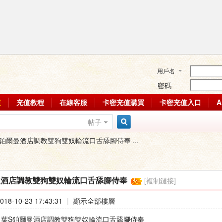
用戶名
密碼
值
充值教程
在線客服
卡密充值購買
卡密充值入口
帖子
搜
鉑爾曼酒店調教雙狗雙奴輪流口舌舔腳侍奉 ...
索
[複制鏈接]
曼酒店調教雙狗雙奴輪流口舌舔腳侍奉
18-10-23 17:43:31
|
顯示全部樓層
 : 葉S鉑爾曼酒店調教雙狗雙奴輪流口舌舔腳侍奉