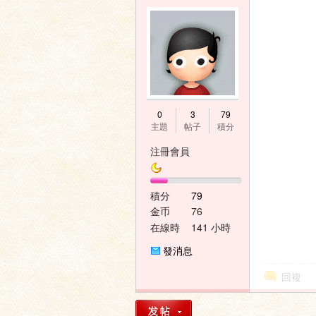
0
3
79
主題
帖子
積分
注冊會員
積分
79
金币
76
在線時
141 小時
間
發消息
回複