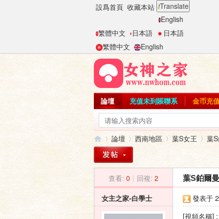
Translate
設爲首頁
收藏本站
English
繁體中文
日本語
日本語
繁體中文
English
論壇
充值未到賬聯系
金币充
論壇
西南地區
葉S女王
葉S
查看:
0
|
回複:
2
葉S鉑爾
女
»
›
›
›
女主之家-白學士
發表于 20
[視頻名稱]