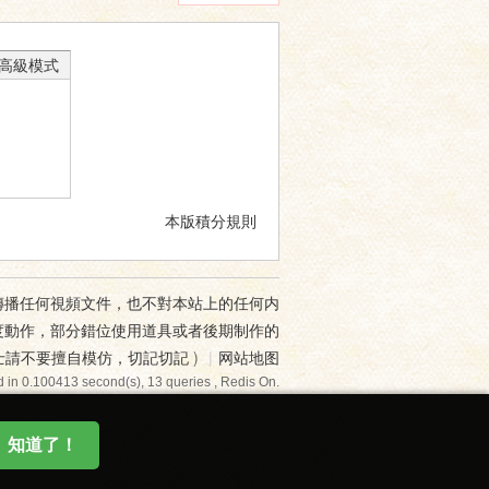
高級模式
本版積分規則
傳播任何視頻文件，也不對本站上的任何内
度動作，部分錯位使用道具或者後期制作的
士請不要擅自模仿，切記切記
)
|
网站地图
 in 0.100413 second(s), 13 queries , Redis On.
知道了！