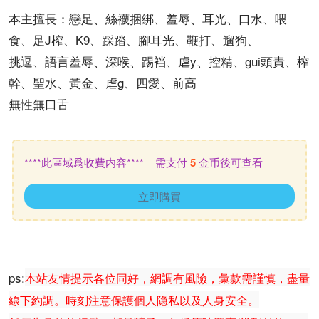
本主擅長：戀足、絲襪捆綁、羞辱、耳光、口水、喂
食、足J榨、K9、踩踏、腳耳光、鞭打、遛狗、
挑逗、語言羞辱、深喉、踢裆、虐y、控精、gui頭責、榨
幹、聖水、黃金、虐g、四愛、前高
無性無口舌
****此區域爲收費内容**** 需支付
5
金币後可查看
立即購買
ps:
本站友情提示各位同好，網調有風險，彙款需謹慎，盡量
線下約調。時刻注意保護個人隐私以及人身安全。