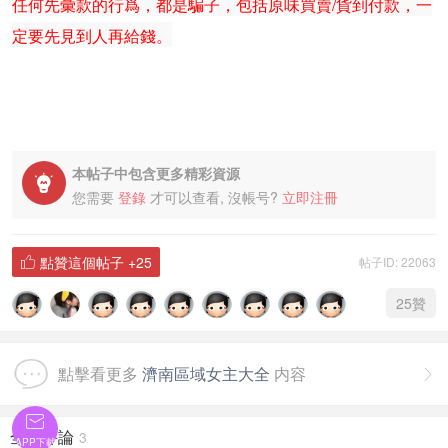
任何先彙款的行爲，都是騙子，包括原味買賣/貨到付款，一
定要先見到人再給錢。
本帖子中包含更多精彩資源

您需要
登錄
才可以查看, 沒帳号?
立即注冊
點贊這個帖子
+25
帖子ID: 22063

25
贊
點擊看更多
濟南區域女主大全
内容


全部評論
3
APP下載