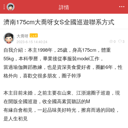
詳情


濟南175cm大喬呀女S全國巡遊聯系方式
大喬呀
Lv.4
0
3
2023-6-15 14:40:24


自我介紹：本主1998年，25歲，身高175cm，體重
55kg，本科學曆，畢業後從事服裝model工作，
當過瑜伽舞蹈教練，也是資深美食愛好者，圈齡6年，性
格外向，喜歡交很多朋友，圈子幹淨
本主目前未婚，之前主要在山東、江浙滬圈子巡遊，現
在開版全國巡遊，收全國高素質聽話的M
有緣自會相見，一起品味美好時光，擦肩而過的回睦，
是人生初見