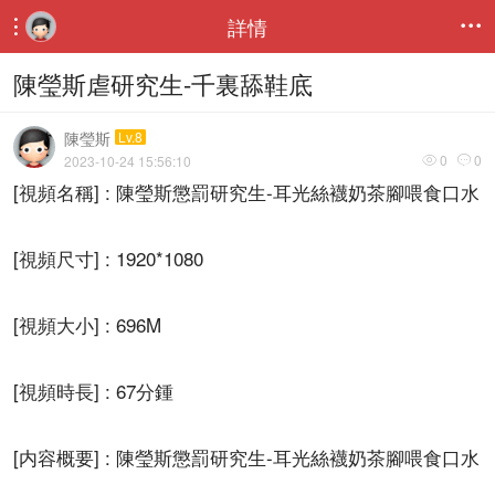
詳情


陳瑩斯虐研究生-千裏舔鞋底
陳瑩斯
Lv.8
0
0
2023-10-24 15:56:10


[視頻名稱] : 陳瑩斯懲罰研究生-耳光絲襪奶茶腳喂食口水
[視頻尺寸] : 1920*1080
[視頻大小] : 696M
[視頻時長] : 67分鍾
[内容概要] : 陳瑩斯懲罰研究生-耳光絲襪奶茶腳喂食口水