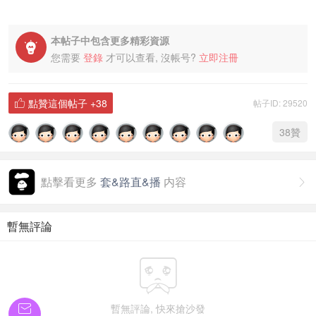
本帖子中包含更多精彩資源

您需要
登錄
才可以查看, 沒帳号?
立即注冊
點贊這個帖子
+38
帖子ID: 29520

38
贊
點擊看更多
套&路直&播
内容

暫無評論


暫無評論, 快來搶沙發