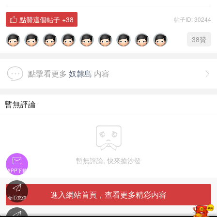
點贊這個帖子
+38
帖子ID: 30244

38
贊
點擊看更多
奴隸島
内容

暫無評論


暫無評論, 快來搶沙發
APP下載

進入網站首頁，查看更多精彩内容
金币充值
