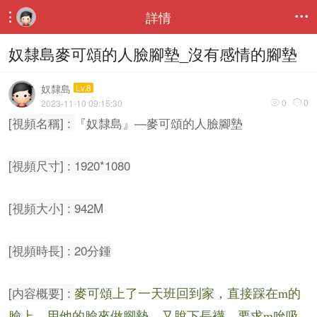
詳情


奴隸島麥可頌的人臉腳墊_沒有感情的腳墊
奴隸島
Lv.8
0
0
2023-11-10 09:15:30


[視頻名稱] :
『奴隸島』—麥可頌的人臉腳墊
[視頻尺寸] : 1920*1080
[視頻大小] : 942M
[視頻時長] : 20分鍾
[内容概要] :
麥可頌上了一天班回到家，直接踩在m的
臉上，用他的臉來做腳墊。又脫下長襪，要求m吮吸