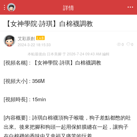
詳情


【女神學院·詩琪】白棉襪調教
艾彩原創
Lv.8
0
0
2024-3-22 18:15:33


本帖最後由 日本美腳 于 2026-7-24 09:43 AM 編輯
[視頻名稱] : 【女神學院·詩琪】白棉襪調教
[視頻大小] : 356M
[視頻時長] : 15min
[内容概要] : 詩琪白棉襪頂狗子喉嚨，狗子差點都憋的吐
出來。後來把腳和狗頭一起用保鮮膜纏在一起，讓狗子
在白棉襪的香味中又幸福又痛苦的玩着。