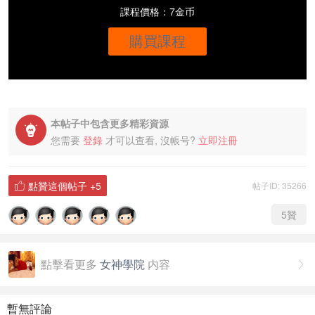
課程價格：7金币
購買課程
本帖子中包含更多精彩資源

您需要
登錄
才可以查看, 沒帳号?
立即注冊
點贊這個帖子
+5
帖子ID: 35266

5
贊
點擊看更多
女神學院
内容

暫無評論