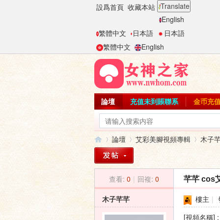
Translate
設爲首頁
收藏本站
English
繁體中文
日本語
日本語
繁體中文
English
論壇
充值未到賬聯系
金币充
論壇
艾彩美腳視頻專輯
木子
查看:
0
|
回複:
0
芊芊 co
女
»
›
›
木子芊芊
樓主
|
[視頻名稱]