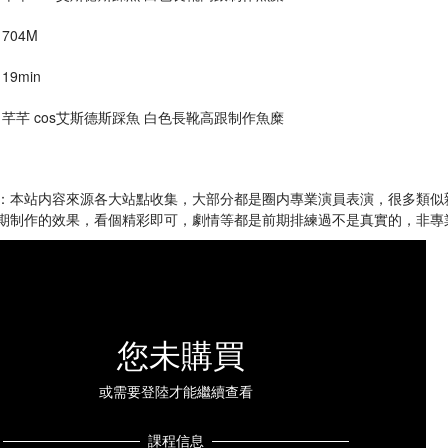
 704M
19min
 : 芊芊 cos艾斯德斯踩魚 白色長靴高跟制作魚糜
：本站内容來源各大站點收集，大部分都是圈内專業演員表演，很多類似
期制作的效果，看個精彩即可，劇情等都是前期排練過不是真實的，非專
您未購買
或需要登陸才能繼續查看
課程信息