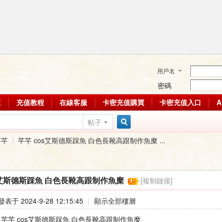
用戶名
密碼
值
充值教程
在線客服
卡密充值購買
卡密充值入口
帖子
搜
芊芊
芊芊 cos艾斯德斯踩魚 白色長靴高跟制作魚糜 ...
索
[複制鏈接]
s艾斯德斯踩魚 白色長靴高跟制作魚糜
›
發表于 2024-9-28 12:15:45
|
顯示全部樓層
 : 芊芊 cos艾斯德斯踩魚 白色長靴高跟制作魚糜