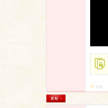
家
論
回複