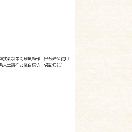
雜技氣功等高難度動作，部分錯位使用
業人士請不要擅自模仿，切記切記）