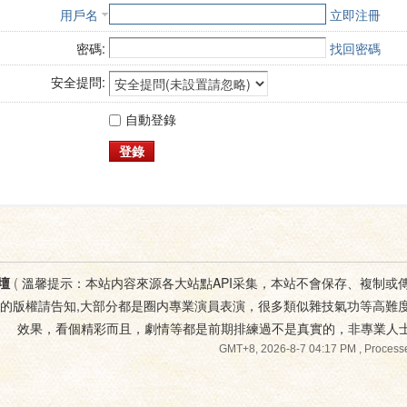
用戶名
立即注冊
密碼:
找回密碼
安全提問:
自動登錄
登錄
壇
(
溫馨提示：本站内容來源各大站點API采集，本站不會保存、複制或
您的版權請告知,大部分都是圈内專業演員表演，很多類似雜技氣功等高難
效果，看個精彩而且，劇情等都是前期排練過不是真實的，非專業人
GMT+8, 2026-8-7 04:17 PM
, Processe