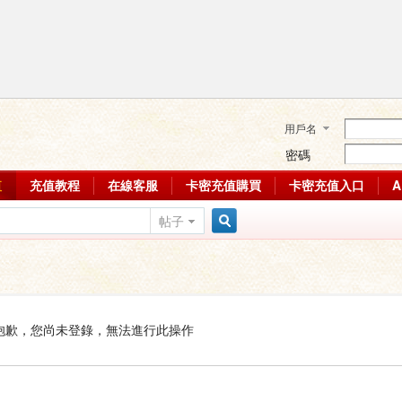
用戶名
密碼
值
充值教程
在線客服
卡密充值購買
卡密充值入口
帖子
搜
索
抱歉，您尚未登錄，無法進行此操作