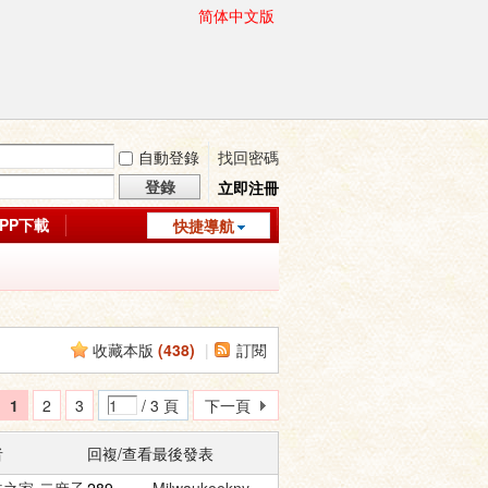
简体中文版
自動登錄
找回密碼
登錄
立即注冊
APP下載
快捷導航
收藏本版
(
438
)
|
訂閱
1
2
3
/ 3 頁
下一頁
者
回複/查看
最後發表