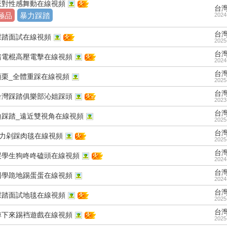
派對性感舞動在線視頻
台
極品
暴力踩踏
2024
台
踩踏面試在線視頻
2025
台
豬電棍高壓電擊在線視頻
2024
台
顫栗_全體重踩在線視頻
2025
台
台灣踩踏俱樂部沁姐踩頭
2023
台
迪踩踏_遠近雙視角在線視頻
2025
台
暴力剁踩肉毯在線視頻
2025
台
哭學生狗咚咚磕頭在線視頻
2024
台
同學跪地踢蛋蛋在線視頻
2024
台
踩踏面試地毯在線視頻
2025
台
掉下來踢裆遊戲在線視頻
2025