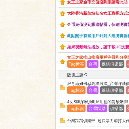
女王之家金币充值沒到賬請看此貼
大陸香港新加坡知名女王聯系方式
金币充值沒到賬進帖看，個别浏覽
神
此貼關于有些用戶針對大陸浏覽器視
如果視頻無法播放，請下載UC浏覽器或
女王之家推出推廣用戶注冊和分享訪問
Tag标簽
台灣
踩踏俱樂部
版塊主題
狠毒沁姐殘忍高跟踐踏_台灣踩踏
Tag标簽
台灣
踩踏俱樂部
之
4女S腳深喉插吐M用他的胃酸嫩腳
Tag标簽
台灣踩踏
俱樂部
台灣踩踏俱樂部_超長暴力虐打大作