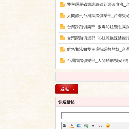
雙主嚴厲磕頭訓練磕到頭破血流_
壇
人間酷刑台灣踩踏俱樂部_台灣雙
台灣踩踏俱樂部_狠毒沁姐殘忍高
台灣踩踏俱樂部_沁姐涼拖踩踏鞭
維塔和沁姐雙主虐待調教胖奴_台
台灣踩踏俱樂部_人間酷刑/雙s狠
快速發帖