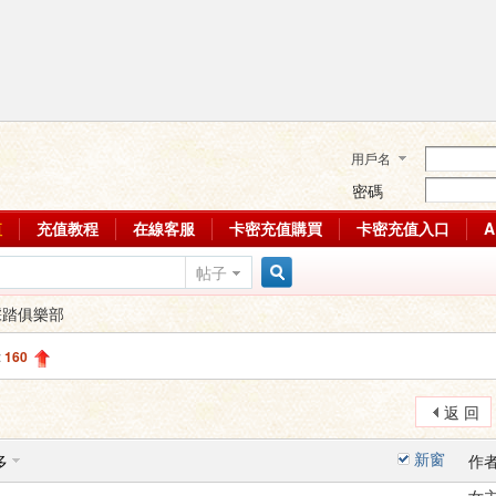
用戶名
密碼
值
充值教程
在線客服
卡密充值購買
卡密充值入口
帖子
搜
踩踏俱樂部
:
160
索
返 回
新窗
多
作