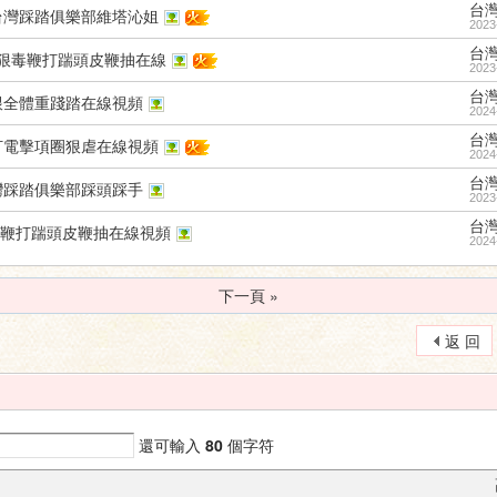
台
台灣踩踏俱樂部維塔沁姐
2023
台
s狠毒鞭打踹頭皮鞭抽在線
2023
台
跟全體重踐踏在線視頻
2024
台
打電擊項圈狠虐在線視頻
2024
台
灣踩踏俱樂部踩頭踩手
2023
台
毒鞭打踹頭皮鞭抽在線視頻
2024
下一頁 »
返 回
還可輸入
80
個字符