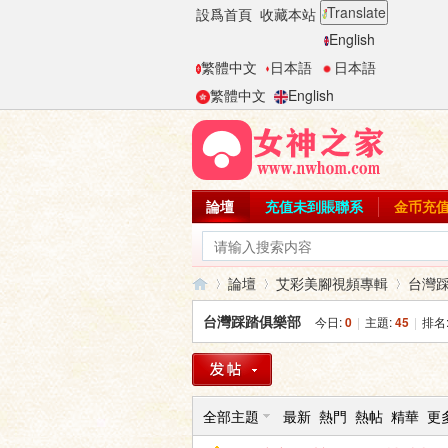
Translate
設爲首頁
收藏本站
English
繁體中文
日本語
日本語
繁體中文
English
論壇
充值未到賬聯系
金币充
論壇
艾彩美腳視頻專輯
台灣
台灣踩踏俱樂部
今日:
0
|
主題:
45
|
排名
女
»
›
›
全部主題
最新
熱門
熱帖
精華
更